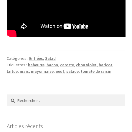
Catégories :
Entrées
,
Salad
Étiquettes :
babeurre
,
bacon
,
carotte
,
chou violet
,
haricot
,
laitue
,
maïs
,
mayonnaise
,
oeuf
,
salade
,
tomate de raisin
Rechercher :
Articles récents