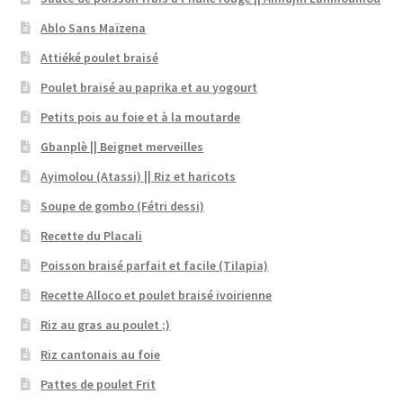
Ablo Sans Maïzena
Attiéké poulet braisé
Poulet braisé au paprika et au yogourt
Petits pois au foie et à la moutarde
Gbanplè || Beignet merveilles
Ayimolou (Atassi) || Riz et haricots
Soupe de gombo (Fétri dessi)
Recette du Placali
Poisson braisé parfait et facile (Tilapia)
Recette Alloco et poulet braisé ivoirienne
Riz au gras au poulet ;)
Riz cantonais au foie
Pattes de poulet Frit