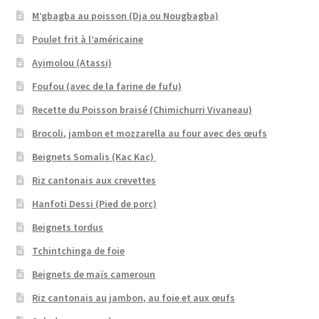
M’gbagba au poisson (Dja ou Nougbagba)
Poulet frit à l’américaine
Ayimolou (Atassi)
Foufou (avec de la farine de fufu)
Recette du Poisson braisé (Chimichurri Vivaneau)
Brocoli, jambon et mozzarella au four avec des œufs
Beignets Somalis (Kac Kac)
Riz cantonais aux crevettes
Hanfoti Dessi (Pied de porc)
Beignets tordus
Tchintchinga de foie
Beignets de maïs cameroun
Riz cantonais au jambon, au foie et aux œufs