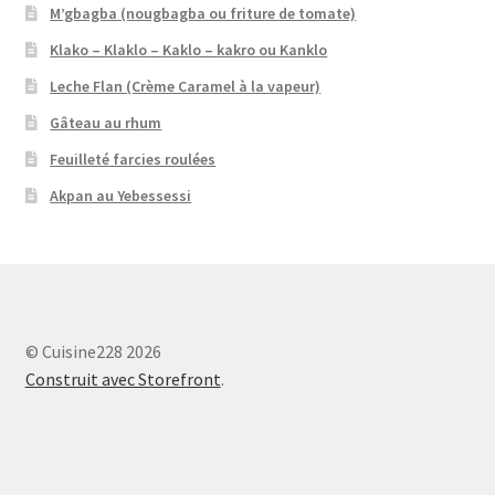
M’gbagba (nougbagba ou friture de tomate)
Klako – Klaklo – Kaklo – kakro ou Kanklo
Leche Flan (Crème Caramel à la vapeur)
Gâteau au rhum
Feuilleté farcies roulées
Akpan au Yebessessi
© Cuisine228 2026
Construit avec Storefront
.