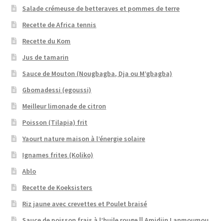
Salade crémeuse de betteraves et pommes de terre
Recette de Africa tennis
Recette du Kom
Jus de tamarin
Sauce de Mouton (Nougbagba, Dja ou M’gbagba)
Gbomadessi (egoussi)
Meilleur limonade de citron
Poisson (Tilapia) frit
Yaourt nature maison à l’énergie solaire
Ignames frites (Koliko)
Ablo
Recette de Koeksisters
Riz jaune avec crevettes et Poulet braisé
Sauce de poisson frais à l’huile rouge || Amidjin Lanmoumou