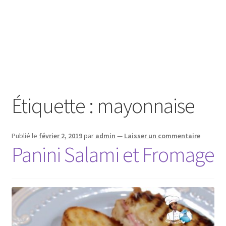
Étiquette :
mayonnaise
Publié le
février 2, 2019
par
admin
—
Laisser un commentaire
Panini Salami et Fromage